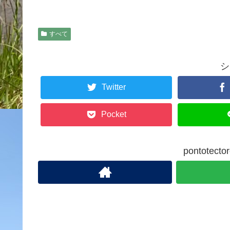
すべて
シ
Twitter
Pocket
pontote