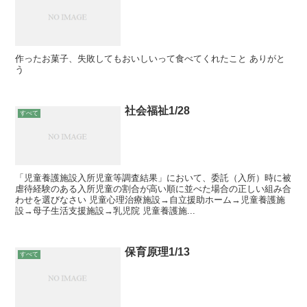
作ったお菓子、失敗してもおいしいって食べてくれたこと ありがと
う
社会福祉1/28
すべて
「児童養護施設入所児童等調査結果」において、委託（入所）時に被
虐待経験のある入所児童の割合が高い順に並べた場合の正しい組み合
わせを選びなさい 児童心理治療施設→自立援助ホーム→児童養護施
設→母子生活支援施設→乳児院 児童養護施...
保育原理1/13
すべて