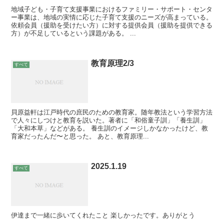
地域子ども・子育て支援事業におけるファミリー・サポート・センタ
ー事業は、地域の実情に応じた子育て支援のニーズが高まっている。
依頼会員（援助を受けたい方）に対する提供会員（援助を提供できる
方）が不足しているという課題がある。 ...
教育原理2/3
すべて
貝原益軒は江戸時代の庶民のための教育家。随年教法という学習方法
で人々にしつけと教育を説いた。著者に「和俗童子訓」「養生訓」
「大和本草」などがある。 養生訓のイメージしかなかったけど、教
育家だったんだ〜と思った。 あと、教育原理...
2025.1.19
すべて
伊達まで一緒に歩いてくれたこと 楽しかったです。ありがとう