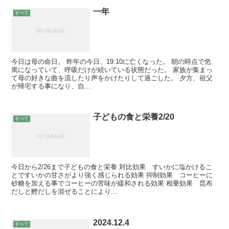
一年
すべて
今日は母の命日。 昨年の今日、19:10に亡くなった。 朝の時点で危
篤になっていて、呼吸だけが続いている状態だった。 家族が集まっ
て母の好きな曲を流したり声をかけたりして過ごした。 夕方、祖父
が帰宅する事になり、自...
子どもの食と栄養2/20
すべて
今日から2/26まで子どもの食と栄養 対比効果 すいかに塩かけるこ
とですいかの甘さがより強く感じられる効果 抑制効果 コーヒーに
砂糖を加える事でコーヒーの苦味が緩和される効果 相乗効果 昆布
だしと鰹だしを混ぜることにより...
2024.12.4
すべて