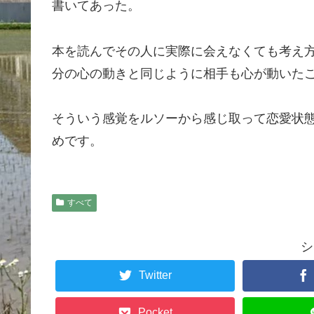
書いてあった。
本を読んでその人に実際に会えなくても考え
分の心の動きと同じように相手も心が動いた
そういう感覚をルソーから感じ取って恋愛状
めです。
すべて
シ
Twitter
Pocket