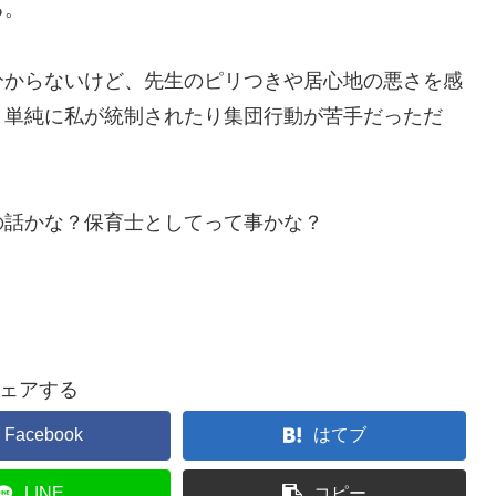
る。
分からないけど、先生のピリつきや居心地の悪さを感
、単純に私が統制されたり集団行動が苦手だっただ
の話かな？保育士としてって事かな？
ェアする
Facebook
はてブ
LINE
コピー